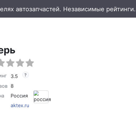
ерь
инг
3.5
вов
8
на
Россия
aktex.ru