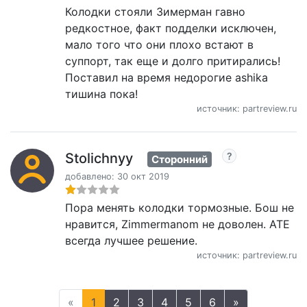
Колодки стояли Зимерман гавно
редкостное, факт подделки исключен,
мало того что они плохо встают в
суппорт, так еще и долго притирались!
Поставил на время недорогие ashika
тишина пока!
источник: partreview.ru
Stolichnyy
Сторонний
добавлено: 30 окт 2019
Пора менять колодки тормозные. Бош не
нравится, Zimmermanom не доволен. АТЕ
всегда лучшее решение.
источник: partreview.ru
«
1
2
3
4
5
6
»