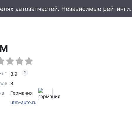
TM
инг
3.9
вов
8
на
Германия
utm-auto.ru