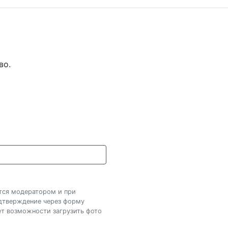
во.
ется модератором и при
одтверждение через форму
нет возможности загрузить фото