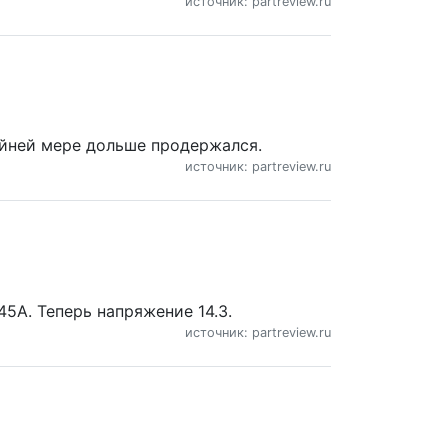
источник: partreview.ru
райней мере дольше продержался.
источник: partreview.ru
5A. Теперь напряжение 14.3.
источник: partreview.ru