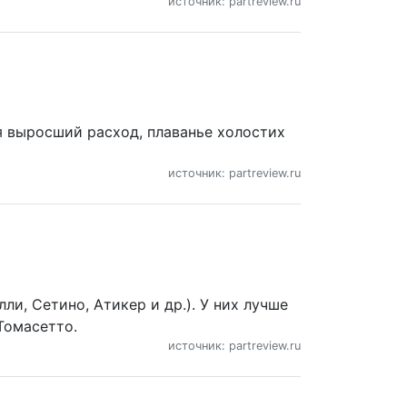
источник: partreview.ru
я выросший расход, плаванье холостих
источник: partreview.ru
и, Сетино, Атикер и др.). У них лучше
Томасетто.
источник: partreview.ru