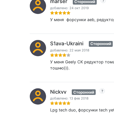
marser
Сторонний
добавлено: 24 окт 2019
У меня форсунки aeb, редуктор
S1ava-Ukraini
Сторонний
добавлено: 22 мая 2018
У меня Geely CK редуктор тома
тошню))).
Nickvv
Сторонний
добавлено: 13 фев 2018
Lpg tech duo, форсунки tech y