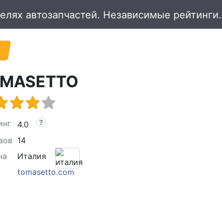
MASETTO
инг
4.0
вов
14
на
Италия
tomasetto.com