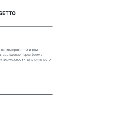
ASETTO
ется модератором и при
одтверждение через форму
нет возможности загрузить фото