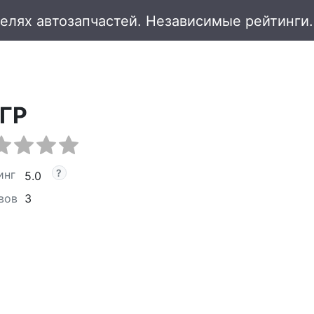
ГР
инг
5.0
вов
3