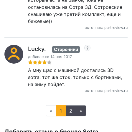
которые есть на рынке, пока не
остановилась на Сотра 3Д. Сотровские
снашиваю уже третий комплект, еще и
бежевые))
источник: partreview.ru
Lucky.
Сторонний
добавлено: 14 ноя 2017
А мну щас с машиной достались 3D
sotra: тот же сток, только с бортиками,
на зиму пойдет.
источник: partreview.ru
«
1
2
»
Добавить отзыв о бренде Sotra