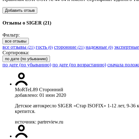
Добавить отзыв
Отзывы о SIGER (21)
Фильтр:
все отзывы
все отзывы
гость
сторонние
надежные
экспертны
(21)
(0)
(21)
(0)
Сортировка:
по дате (по убыванию)
по дате (по убыванию)
по дате (по возрастанию)
сначала поло
MoRTeL89
Сторонний
добавлено: 01 июн 2020
Детское автокресло SIGER «Стар ISOFIX» 1-12 лет, 9-36 к
крепится.
источник: partreview.ru