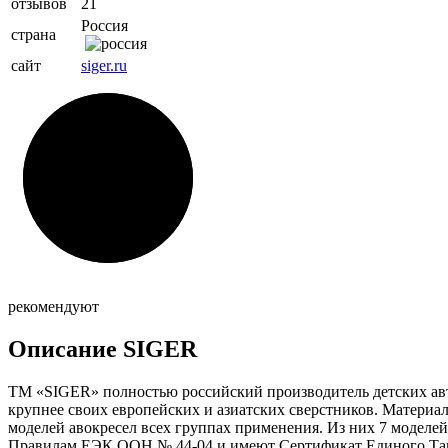
отзывов
21
Россия
страна
сайт
siger.ru
рекомендуют
Описание SIGER
ТМ «SIGER» полностью российский производитель детских авт
крупнее своих европейских и азиатских сверстников. Материал
моделей авокресел всех группах применения. Из них 7 модел
Правилам ЕЭК ООН № 44-04 и имеют Сертификат Единого Та