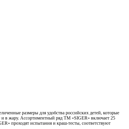
иченные размеры для удобства российских детей, которые
зе и в жару. Ассортиментный ряд ТМ «SIGER» включает 25
GER» проходят испытания и краш-тесты, соответствуют