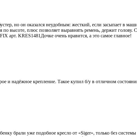
бустер, но он оказался неудобным: жесткий, если засыпает в маши
я по высоте, плюс позволяет выравнять ремень, держит голову.
 арт. KRES1481Дочке очень нравится, а это самое главное!
ое и надёжное крепление. Такое купил б/у в отличном состоянии
енку брали уже подобное кресло от «Siger», только без системы I