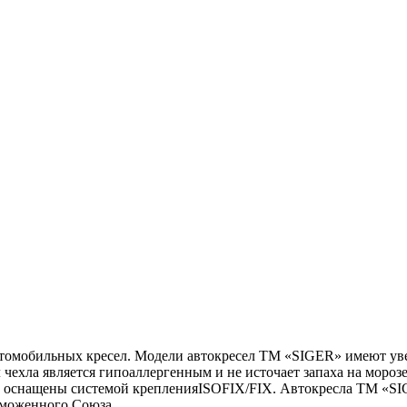
омобильных кресел. Модели автокресел ТМ «SIGER» имеют увел
 чехла является гипоаллергенным и не источает запаха на моро
ей оснащены системой крепленияISOFIX/FIX. Автокресла ТМ «SI
моженного Союза.