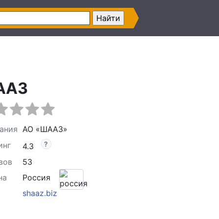
ААЗ
ания
АО «ШААЗ»
инг
4.3
вов
53
на
Россия
shaaz.biz