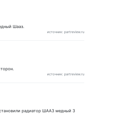
едный Шааз.
источник: partreview.ru
сторон.
источник: partreview.ru
Установили радиатор ШААЗ медный 3