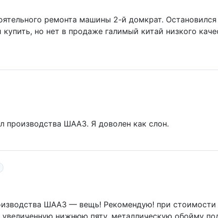
ятельного ремонта машины 2-й домкрат. Остановился 
 купить, но нет в продаже галимый китай низкого каче
ал производства ШААЗ. Я доволен как слон.
оизводства ШААЗ — вещь! Рекомендую! при стоимости 
т увеличенную нижнюю пяту, металлическую обойму по