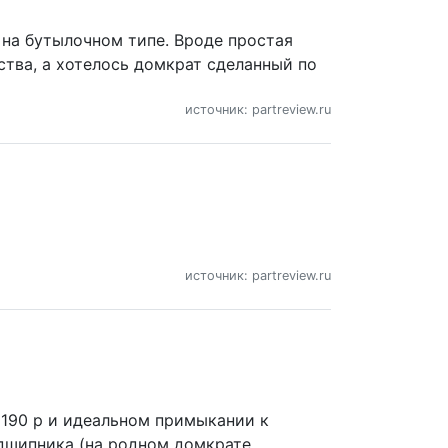
на бутылочном типе. Вроде простая
ства, а хотелось домкрат сделанный по
источник: partreview.ru
источник: partreview.ru
190 р и идеальном примыкании к
дшипника (на родном домкрате