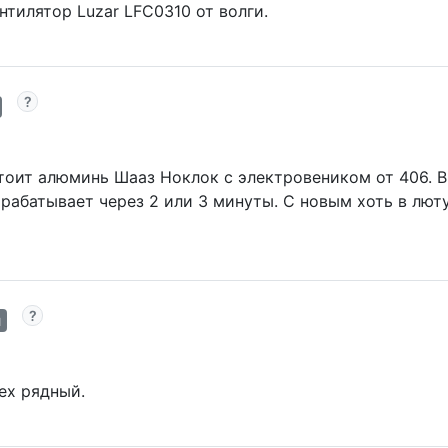
нтилятор Luzar LFC0310 от волги.
тоит алюминь Шааз Ноклок с электровеником от 406. В 
трабатывает через 2 или 3 минуты. С новым хоть в лю
й
ех рядный.