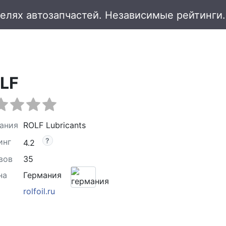
LF
ания
ROLF Lubricants
инг
4.2
вов
35
на
Германия
rolfoil.ru