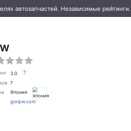
PW
инг
3.0
вов
7
на
Япония
gonpw.com