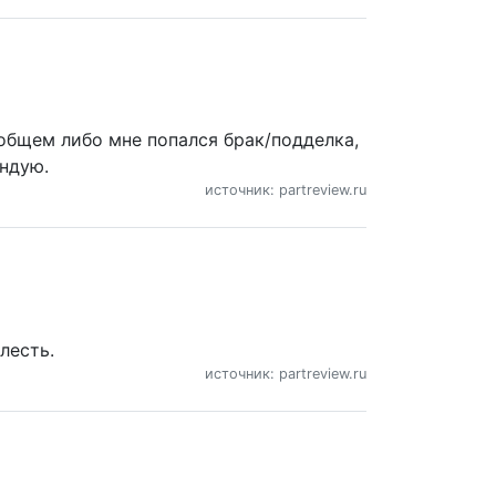
В общем либо мне попался брак/подделка,
ендую.
источник: partreview.ru
лесть.
источник: partreview.ru