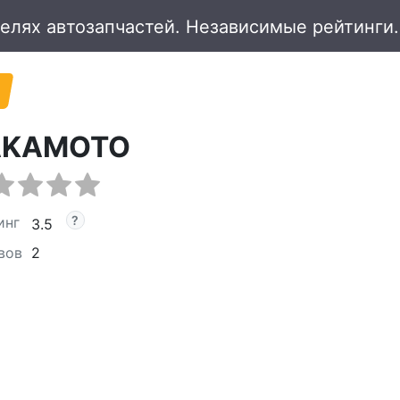
AKAMOTO
инг
3.5
вов
2