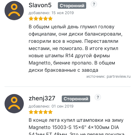
Slavon5
Сторонний
добавлено: 15 ноя 2019
В общем целый день глумил голову
официалам, они диски балансировали,
говорили все в норме. Переставляли
местами, не помогало. В итоге купил
новые штампы R14 другой фирмы
Magnetto, биение пропало. В общем
диски бракованные с завода
источник: partreview.ru
zhenj327
Сторонний
добавлено: 01 сен 2019
В конце лета купил штамповки на зиму
Magnetto 15003-S 15x6" 4x100мм DIA
54.1мм ET 48мм. Это не первая покупка