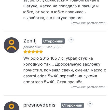
шатуне, масло не попадало к пальцу и
юбке, от чего в юбке появилась
выработка, а в шатуне прикип.
источник: partreview.ru
Zenitj
Сторонний
добавлено: 15 мар 2020
Wv polo 2015 105 л.с. убрал стук на
холодную так… Дроссельную заслонку
почистил, поменял свечи, сменил масло с
castrol edge 5w40 перешёл на лукойл
armortech 5w40. Стук прошёл.
источник: partreview.ru
presnovdenis
Сторонний