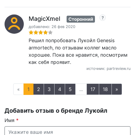
MagicXmel
Сторонний
добавлено: 26 фев 2020
Решил попробовать Лукойл Genesis
armortech, по отзывам коллег масло
хорошее. Пока все нравится, посмотрим
как себя проявит.
источник: partreview.ru
«
1
2
3
4
5
...
17
18
»
Добавить отзыв о бренде Лукойл
Имя
*