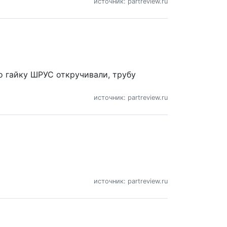
источник: partreview.ru
то гайку ШРУС откручивали, трубу
источник: partreview.ru
источник: partreview.ru