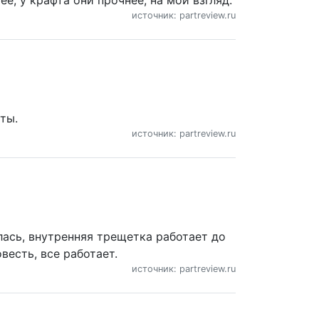
ее, у крафта они прочнее, на мой взгляд.
источник: partreview.ru
ты.
источник: partreview.ru
алась, внутренняя трещетка работает до
весть, все работает.
источник: partreview.ru