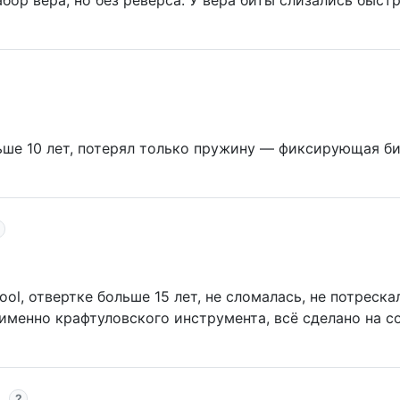
бор вера, но без реверса. У вера биты слизались быстр
ше 10 лет, потерял только пружину — фиксирующая би
ool, отвертке больше 15 лет, не сломалась, не потреск
именно крафтуловского инструмента, всё сделано на со