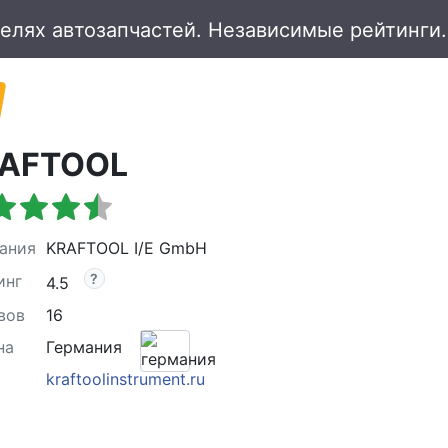
AFTOOL
ания
KRAFTOOL I/E GmbH
инг
4.5
вов
16
на
Германия
kraftoolinstrument.ru