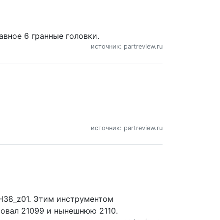
авное 6 гранные головки.
источник: partreview.ru
источник: partreview.ru
H38_z01. Этим инструментом
овал 21099 и нынешнюю 2110.