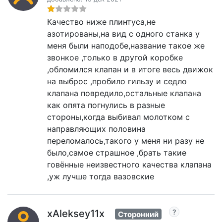
Качество ниже плинтуса,не
азотированы,на вид с одного станка у
меня были наподобе,название такое же
звонкое ,только в другой коробке
,обломился клапан и в итоге весь движок
на выброс ,пробило гильзу и седло
клапана повредило,остальные клапана
как опята погнулись в разные
стороны,когда выбивал молотком с
направляющих половина
переломалось,такого у меня ни разу не
было,самое страшное ,брать такие
говённые неизвестного качества клапана
,уж лучше тогда вазовские
xAleksey11x
Сторонний