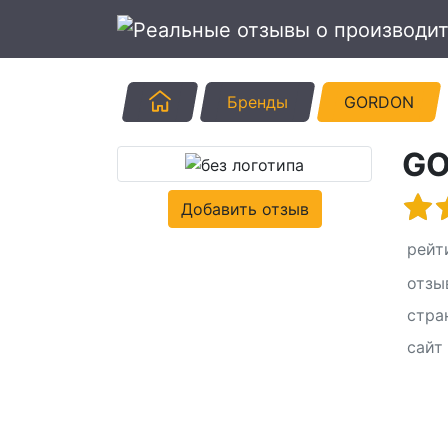
Главная
Бренды
GORDON
G
Добавить отзыв
рейт
отзы
стра
сайт