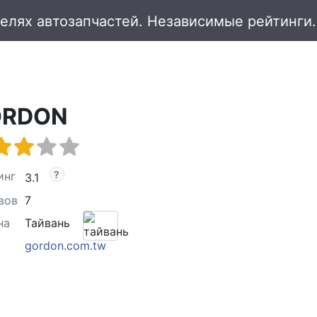
ORDON
инг
3.1
вов
7
на
Тайвань
gordon.com.tw