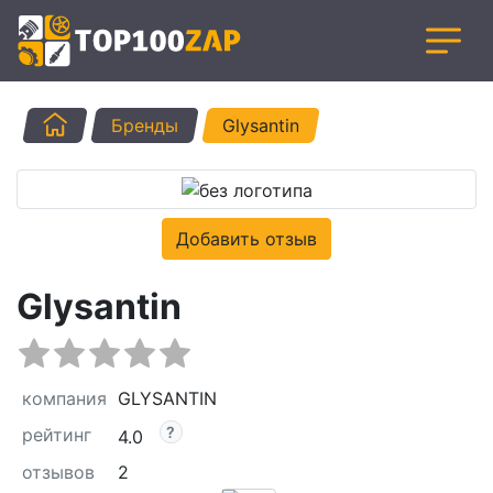
Главная
Бренды
Glysantin
Добавить отзыв
Glysantin
компания
GLYSANTIN
рейтинг
4.0
отзывов
2