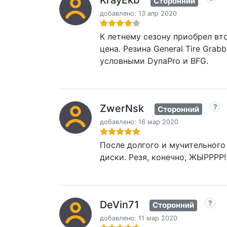
KrayEkb
Сторонний
добавлено: 13 апр 2020
К летнему сезону приобрел вто
цена. Резина General Tire Gra
условными DynaPro и BFG.
ZwerNsk
Сторонний
добавлено: 16 мар 2020
После долгого и мучительного 
диски. Резя, конечно, ЖЫРРРР! 
DeVin71
Сторонний
добавлено: 11 мар 2020