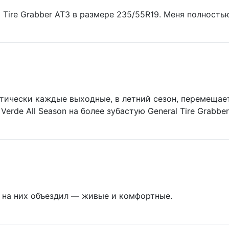
 Tire Grabber AT3 в размере 235/55R19. Меня полность
тически каждые выходные, в летний сезон, перемещает
n Verde All Season на более зубастую General Tire Grabbe
ай на них объездил — живые и комфортные.