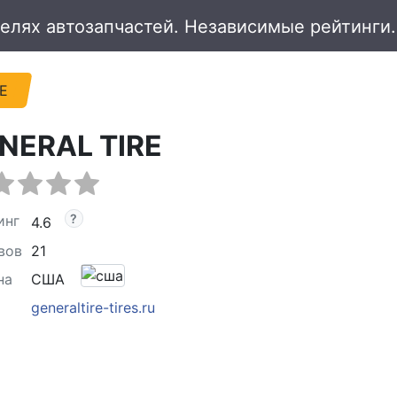
E
NERAL TIRE
инг
4.6
вов
21
на
США
generaltire-tires.ru