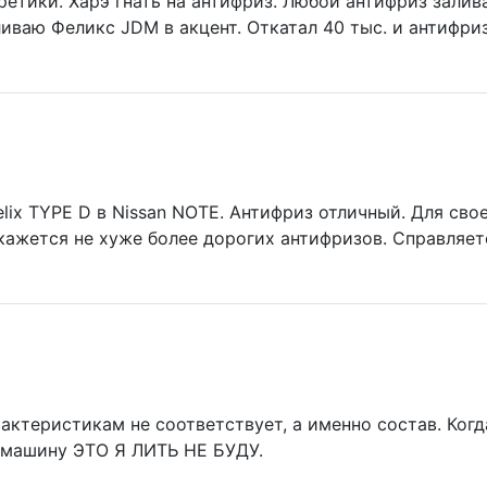
кретики. Харэ гнать на антифриз. Любой антифриз залив
иваю Феликс JDM в акцент. Откатал 40 тыс. и антифриз
lix TYPE D в Nissan NOTE. Антифриз отличный. Для свое
окажется не хуже более дорогих антифризов. Справляе
актеристикам не соответствует, а именно состав. Когд
 машину ЭТО Я ЛИТЬ НЕ БУДУ.