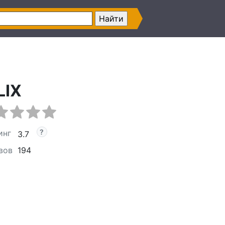
LIX
инг
3.7
вов
194