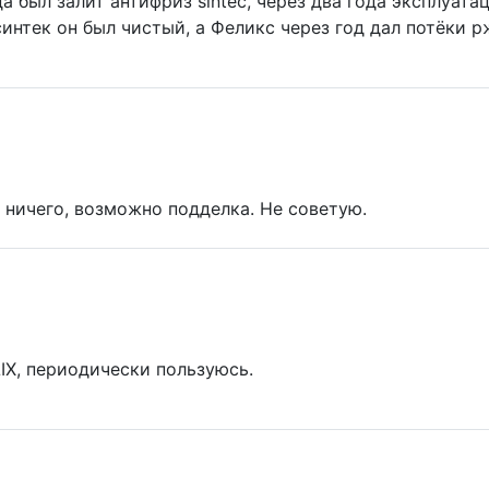
да был залит антифриз sintec, через два года эксплуата
 синтек он был чистый, а Феликс через год дал потёки 
 ничего, возможно подделка. Не советую.
IX, периодически пользуюсь.