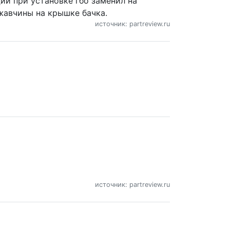
ции при установке гбо заменил на
ржавчины на крышке бачка.
источник: partreview.ru
источник: partreview.ru