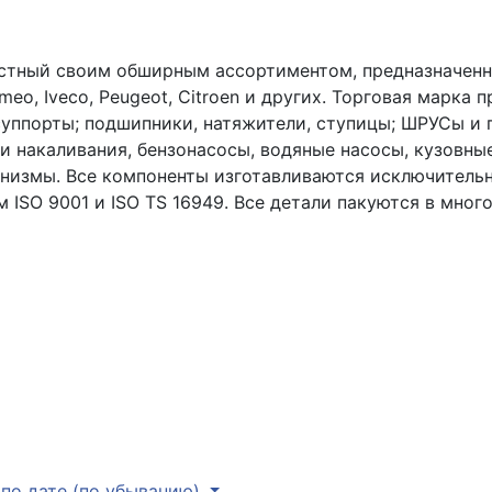
вестный своим обширным ассортиментом, предназначен
omeo, Iveco, Peugeot, Citroen и других. Торговая марка 
суппорты; подшипники, натяжители, ступицы; ШРУСы и 
и накаливания, бензонасосы, водяные насосы, кузовные
низмы. Все компоненты изготавливаются исключительн
 ISO 9001 и ISO TS 16949. Все детали пакуются в мно
по дате (по убыванию)