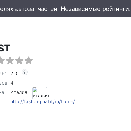
ST
инг
2.0
вов
4
на
Италия
http://fastoriginal.it/ru/home/