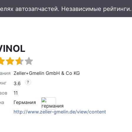
VINOL
ания
Zeller+Gmelin GmbH & Co KG
инг
3.6
вов
11
на
Германия
http://www.zeller-gmelin.de/view/content