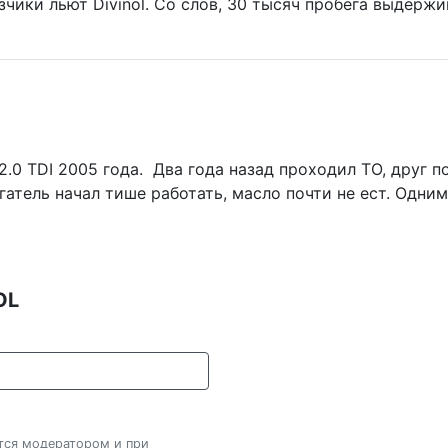
зчики льют Divinol. Со слов, 30 тысяч пробега выдерж
2.0 TDI 2005 года. Два года назад проходил ТО, друг п
гатель начал тише работать, масло почти не ест. Одни
OL
ется модератором и при