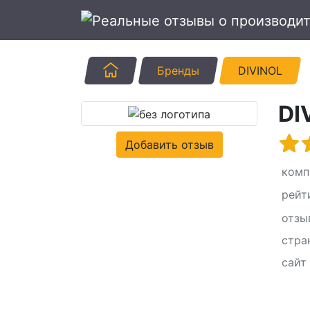
Главная
Бренды
DIVINOL
DI
Добавить отзыв
комп
рейт
отзы
стра
сайт