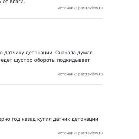
 от влаги.
источник: partreview.ru
по датчику детонации. Сначала думал
ь, едет шустро обороты подкидывает
источник: partreview.ru
рно год назад купил датчик детонации.
источник: partreview.ru