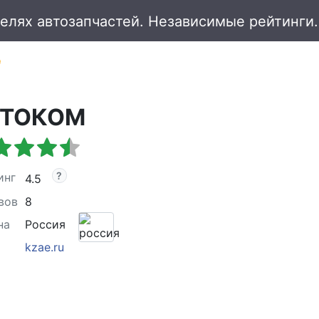
ВТОКОМ
инг
4.5
вов
8
на
Россия
kzae.ru