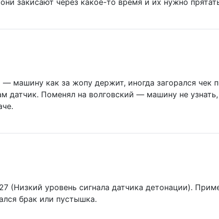
, они закисают через какое-то время и их нужно прятать
 — машину как за жопу держит, иногда загорался чек 
 сам датчик. Поменял на волговский — машину не узнат
аче.
7 (Низкий уровень сигнала датчика детонации). Приме
ался брак или пустышка.