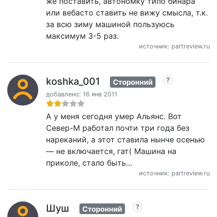
же поставить, автономку типо бинара
или вебасто ставить не вижу смысла, т.к.
за всю зиму машиной пользуюсь
максимум 3-5 раз.
источник: partreview.ru
koshka_001
Сторонний
добавлено: 16 янв 2011
А у меня сегодня умер Альянс. Вот
Север-М работал почти три года без
нареканий, а этот ставила нынче осенью
— не включается, гат( Машина на
приколе, стало быть…
источник: partreview.ru
Шуш
Сторонний