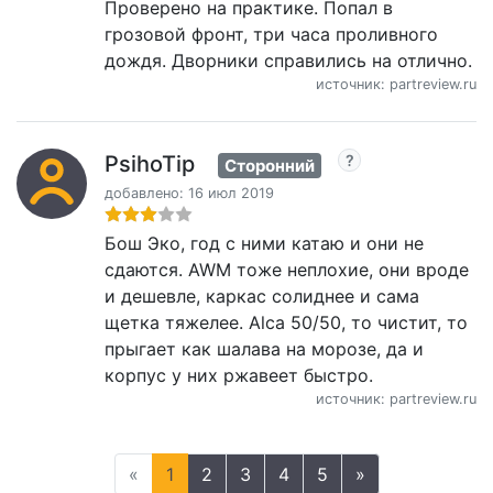
Проверено на практике. Попал в
грозовой фронт, три часа проливного
дождя. Дворники справились на отлично.
источник: partreview.ru
PsihoTip
Сторонний
добавлено: 16 июл 2019
Бош Эко, год с ними катаю и они не
сдаются. AWM тоже неплохие, они вроде
и дешевле, каркас солиднее и сама
щетка тяжелее. Alca 50/50, то чистит, то
прыгает как шалава на морозе, да и
корпус у них ржавеет быстро.
источник: partreview.ru
«
1
2
3
4
5
»