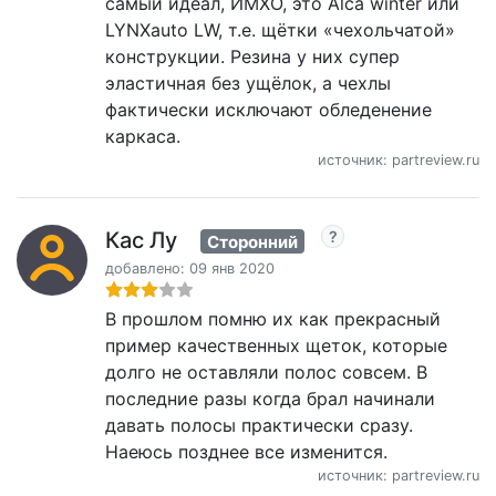
самый идеал, ИМХО, это Аlca winter или
LYNXauto LW, т.е. щётки «чехольчатой»
конструкции. Резина у них супер
эластичная без ущёлок, а чехлы
фактически исключают обледенение
каркаса.
источник: partreview.ru
Кас Лу
Сторонний
добавлено: 09 янв 2020
В прошлом помню их как прекрасный
пример качественных щеток, которые
долго не оставляли полос совсем. В
последние разы когда брал начинали
давать полосы практически сразу.
Наеюсь позднее все изменится.
источник: partreview.ru