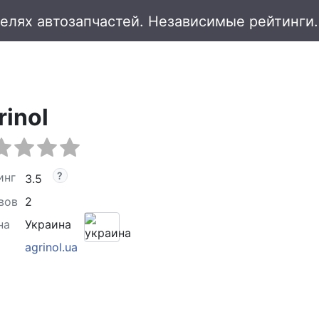
rinol
инг
3.5
вов
2
на
Украина
agrinol.ua