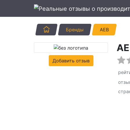
Главная
Бренды
AEB
AE
Добавить отзыв
рейт
отзы
стра