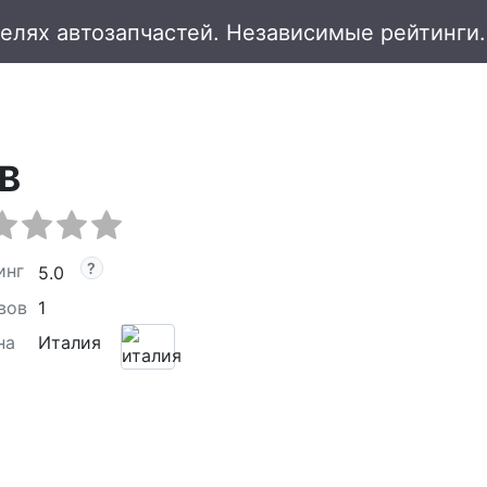
B
инг
5.0
вов
1
на
Италия