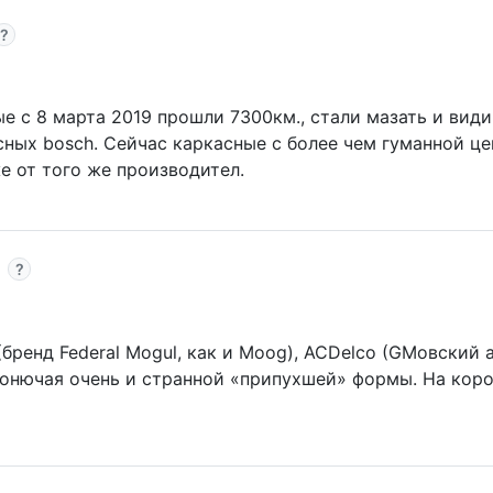
 с 8 марта 2019 прошли 7300км., стали мазать и види
ых bosch. Сейчас каркасные с более чем гуманной цен
е от того же производител.
бренд Federal Mogul, как и Moog), ACDelco (GMовский 
онючая очень и странной «припухшей» формы. На короб