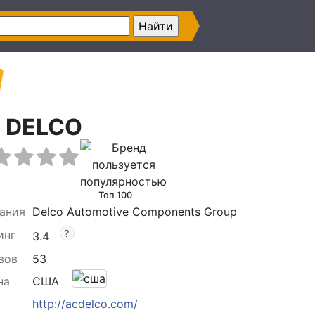
 DELCO
Топ 100
ания
Delco Automotive Components Group
инг
3.4
вов
53
на
США
http://acdelco.com/