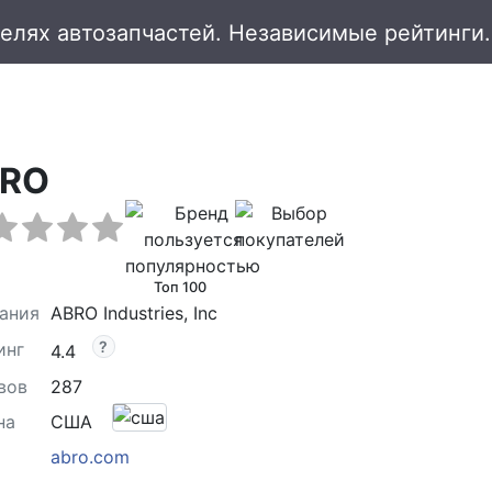
RO
Топ 100
ания
ABRO Industries, Inc
инг
4.4
вов
287
на
США
abro.com