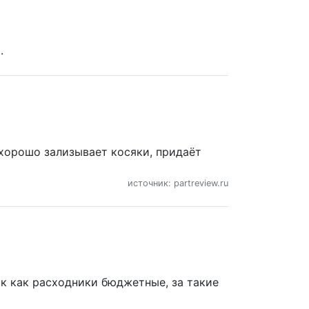
.
 хорошо зализывает косяки, придаёт
источник: partreview.ru
к как расходники бюджетные, за такие