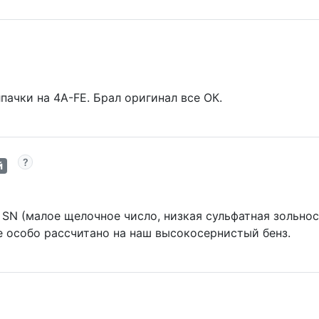
лпачки на 4А-FE. Брал оригинал все ОК.
й
 SN (малое щелочное число, низкая сульфатная зольнос
е особо рассчитано на наш высокосернистый бенз.