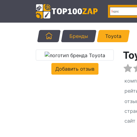
Главная
Бренды
Toyota
To
Добавить отзыв
комп
рейт
отзы
стра
сайт