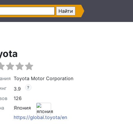
yota
ания
Toyota Motor Corporation
инг
3.9
вов
126
на
Япония
https://global.toyota/en