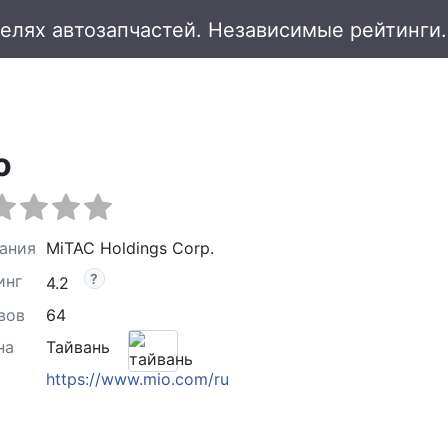
o
ания
MiTAC Holdings Corp.
инг
4.2
вов
64
на
Тайвань
https://www.mio.com/ru