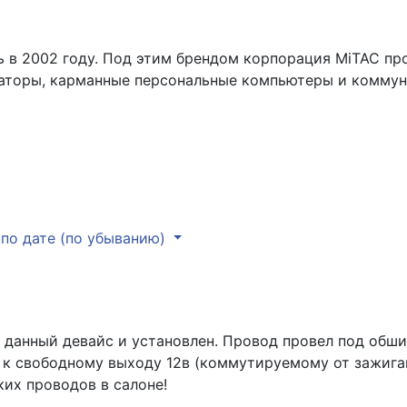
ь в 2002 году. Под этим брендом корпорация MiTAC п
траторы, карманные персональные компьютеры и комму
по дате (по убыванию)
 данный девайс и установлен. Провод провел под обшив
к свободному выходу 12в (коммутируемому от зажиган
ких проводов в салоне!