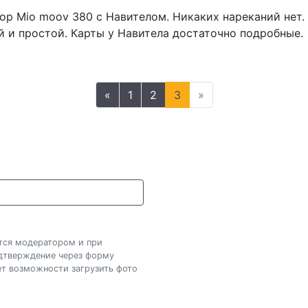
ор Mio moov 380 с Навителом. Никаких нареканий нет. 
 и простой. Карты у Навитела достаточно подробные.
«
1
2
3
»
ется модератором и при
одтверждение через форму
нет возможности загрузить фото