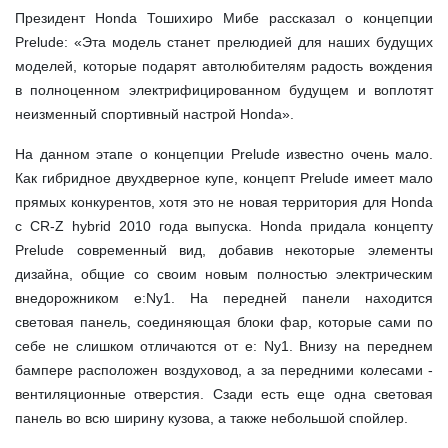
Президент Honda Тошихиро Мибе рассказал о концепции
Prelude: «Эта модель станет прелюдией для наших будущих
моделей, которые подарят автолюбителям радость вождения
в полноценном электрифицированном будущем и воплотят
неизменный спортивный настрой Honda».
На данном этапе о концепции Prelude известно очень мало.
Как гибридное двухдверное купе, концепт Prelude имеет мало
прямых конкурентов, хотя это не новая территория для Honda
с CR-Z hybrid 2010 года выпуска. Honda придала концепту
Prelude современный вид, добавив некоторые элементы
дизайна, общие со своим новым полностью электрическим
внедорожником e:Ny1. На передней панели находится
световая панель, соединяющая блоки фар, которые сами по
себе не слишком отличаются от e: Ny1. Внизу на переднем
бампере расположен воздуховод, а за передними колесами -
вентиляционные отверстия. Сзади есть еще одна световая
панель во всю ширину кузова, а также небольшой спойлер.